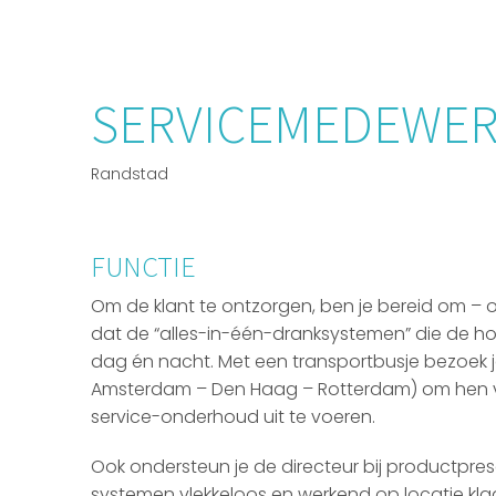
SERVICEMEDEWE
Randstad
FUNCTIE
Om de klant te ontzorgen, ben je bereid om – o
dat de “alles-in-één-dranksystemen” die de ho
dag én nacht. Met een transportbusje bezoek j
Amsterdam – Den Haag – Rotterdam) om hen v
service-onderhoud uit te voeren.
Ook ondersteun je de directeur bij productpresen
systemen vlekkeloos en werkend op locatie klaa