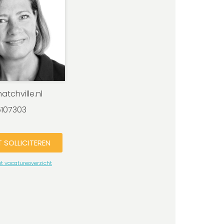
tchville.nl
6107303
T SOLLICITEREN
et vacatureoverzicht