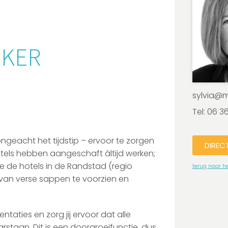
RKER
sylvia@ma
Tel: 06 3
ngeacht het tijdstip – ervoor te zorgen
DIREC
tels hebben aangeschaft áltijd werken;
e de hotels in de Randstad (regio
terug naar h
an verse sappen te voorzien en
taties en zorg jij ervoor dat alle
rstaan. Dit is een doorgroeifunctie, dus