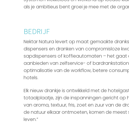
als je ambitieus bent groei je mee met de organ
BEDRIJF
Nektar Natura levert op maat gemaakte dran
dispensers en dranken van compromisloze kwali
sapdispensers of koffieautomaten – het gaa
aanbieden van zelfservice- of bardrankstations
optimalisatie van de workflow, betere consump
hotels.
Elk nieuw drankje is ontwikkeld met de hotelga
totaalplaatje, zijn de inspanningen gericht op
van aroma, textuur, fris, zoet en zuur van de dr
de natuur elkaar ontmoeten, komen de meest 
leven.”