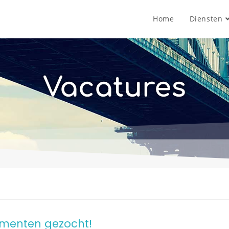
Home
Diensten
Vacatures
umenten gezocht!