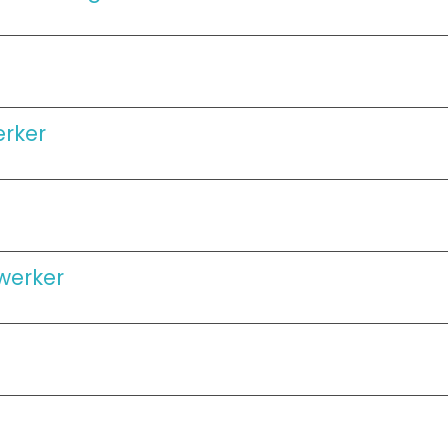
rker
werker