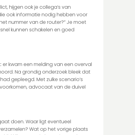
ict, hijgen ook je collega’s van
, die ook informatie nodig hebben voor
s het nummer van de router?” Je moet
 snel kunnen schakelen en goed
ijk: er kwam een melding van een overval
moord. Na grondig onderzoek bleek dat
f had gepleegd. Met zulke scenario’s
ie voorkomen, advocaat van de duivel
 gaat doen. Waar ligt eventueel
verzamelen? Wat op het vorige plaats