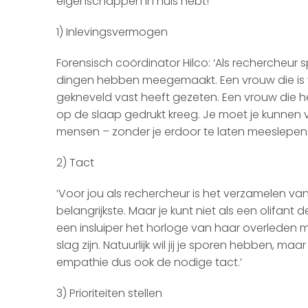
eigenschappen in huis hebt!
1) Inlevingsvermogen
Forensisch coördinator Hilco: ‘Als rechercheur 
dingen hebben meegemaakt. Een vrouw die is ve
gekneveld vast heeft gezeten. Een vrouw die h
op de slaap gedrukt kreeg. Je moet je kunnen 
mensen – zonder je erdoor te laten meeslepen.
2) Tact
‘Voor jou als rechercheur is het verzamelen va
belangrijkste. Maar je kunt niet als een olifant
een insluiper het horloge van haar overleden
slag zijn. Natuurlijk wil jij je sporen hebben, m
empathie dus ook de nodige tact.’
3) Prioriteiten stellen