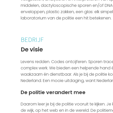
middelen, dactyloscopische sporen en/of DNA-spo
enveloppen, plastic zakken, een glas: elk simpe
laboratorium van de politie een hit betekenen.
BEDRIJF
De visie
Levens redden. Codes ontcijferen. Sporen tracere
complex werk. We bieden een helpende hand én gr
waakzaam én dienstbaar. Als je bij de politie k
Nederland. Een mooie uitdaging, want Nederla
De politie verandert mee
Daarom leer je bij de politie vooruit te kijken. J
de wijk, op het web en in de wereld. De politi