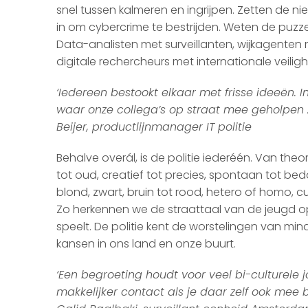
snel tussen kalmeren en ingrijpen. Zetten de n
in om cybercrime te bestrijden. Weten de puzzel
Data-analisten met surveillanten, wijkagenten m
digitale rechercheurs met internationale veilig
‘Iedereen bestookt elkaar met frisse ideeën.
waar onze collega’s op straat mee geholpen zij
Beijer, productlijnmanager IT politie
Behalve overál, is de politie iederéén. Van theo
tot oud, creatief tot precies, spontaan tot bed
blond, zwart, bruin tot rood, hetero of homo, cul
Zo herkennen we de straattaal van de jeugd o
speelt. De politie kent de worstelingen van m
kansen in ons land en onze buurt.
‘Een begroeting houdt voor veel bi-culturele j
makkelijker contact als je daar zelf ook mee 