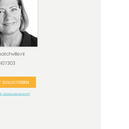
tchville.nl
6107303
T SOLLICITEREN
et vacatureoverzicht